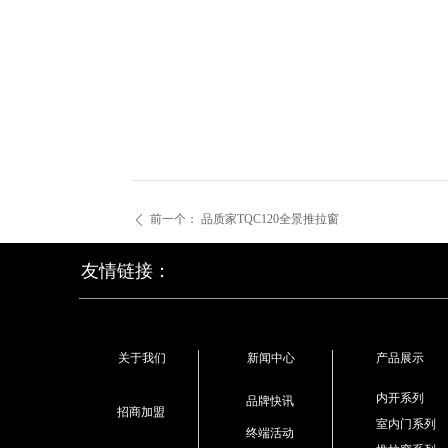
前一个：
品质家TQC120全景推拉窗
ꄴ
友情链接：
关于我们
新闻中心
产品展示
内开系列
品牌快讯
招商加盟
室内门系列
终端活动