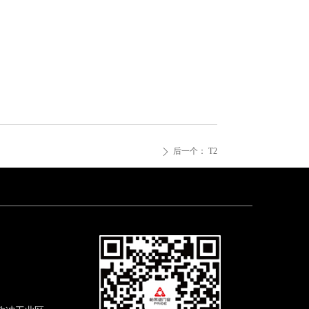
后一个：
T2
ꄲ