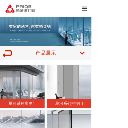
끀
产品展示
낔
星河系列幽灵门
星河系列推拉门