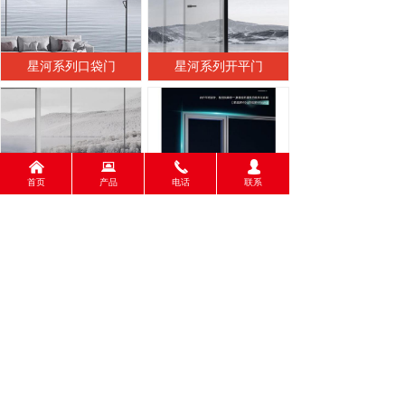
星河系列口袋门
星河系列开平门
낀
뀵
끅
넙
首页
产品
电话
联系
星河系列吊趟门
舒适家N106内开窗
上一页
1
/
9
下一页
版权所有：
佛山市禅城广宇铝业有限公司
粤ICP备19135985号
本网站由阿里云提供云计算及安全服务
本网站支持
IPv6